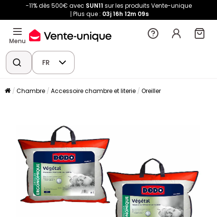
-11% dès 500€ avec
SUN11
sur les produits Vente-unique
Plus que :
03j
16h
12m
09s
Menu
FR
Chambre
Accessoire chambre et literie
Oreiller