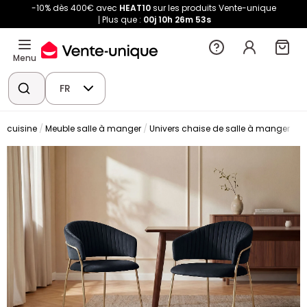
-10% dès 400€ avec
HEAT10
sur les produits Vente-unique
Plus que :
00j
10h
26m
51s
Menu
FR
t cuisine
Meuble salle à manger
Univers chaise de salle à manger
C