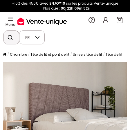
-10% dès 450€ avec
ENJOY10
sur les produits Vente-unique
Plus que :
00j
22h
09m
52s
Menu
FR
Chambre
Tête de lit et pont de lit
Univers tête de lit
Tête de lit