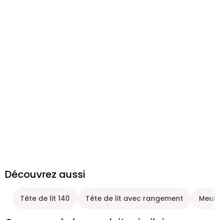
Découvrez aussi
Tête de lit 140
Tête de lit avec rangement
Meub