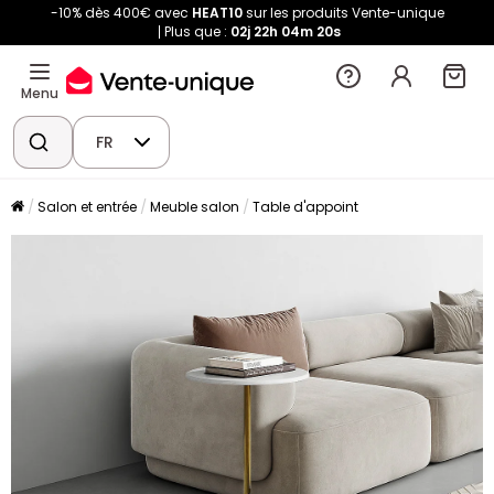
-10% dès 400€ avec
HEAT10
sur les produits Vente-unique
Plus que :
02j
22h
04m
20s
Menu
FR
Salon et entrée
Meuble salon
Table d'appoint