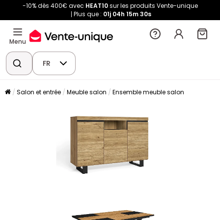
-10% dès 400€ avec
HEAT10
sur les produits Vente-unique
Plus que :
01j
04h
15m
29s
Menu
FR
Salon et entrée
Meuble salon
Ensemble meuble salon