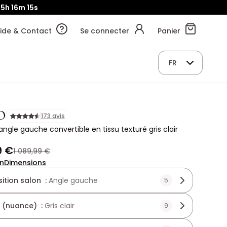
05h
16m
13s
ide & Contact
Se connecter
Panier
FR
O
173 avis
ngle gauche convertible en tissu texturé gris clair
9 €
1 089,99 €
on
Dimensions
tion salon :
Angle gauche
5
 (nuance) :
Gris clair
9