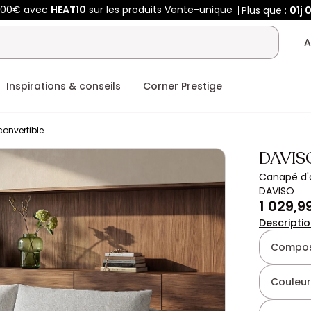
400€ avec
HEAT10
sur les produits Vente-unique
Plus que :
01j
A
Inspirations & conseils
Corner Prestige
onvertible
DAVIS
Canapé d'a
DAVISO
1 029,9
Descripti
Composi
Couleur