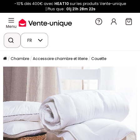
-10% dès 400€ avec
HEAT10
sur les produits Vente-unique
Plus que :
01j
21h
28m
22s
Menu
FR
Chambre
Accessoire chambre et literie
Couette