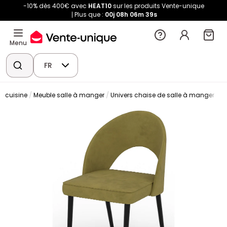
-10% dès 400€ avec
HEAT10
sur les produits Vente-unique
Plus que :
00j
08h
06m
38s
Menu
FR
t cuisine
Meuble salle à manger
Univers chaise de salle à manger
C