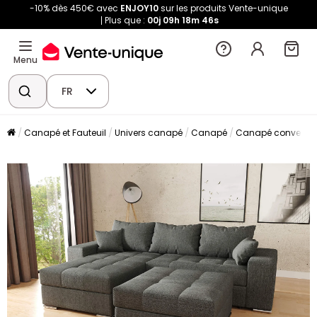
-10% dès 450€ avec
ENJOY10
sur les produits Vente-unique
Plus que :
00j
09h
18m
46s
Menu
FR
Canapé et Fauteuil
Univers canapé
Canapé
Canapé convertibl