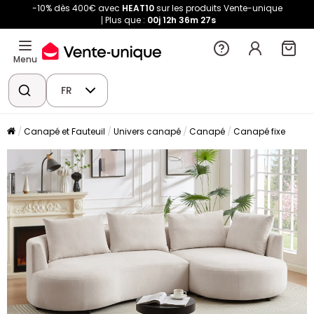
-10% dès 400€ avec
HEAT10
sur les produits Vente-unique
Plus que :
00j
12h
36m
25s
Menu
FR
Canapé et Fauteuil
Univers canapé
Canapé
Canapé fixe