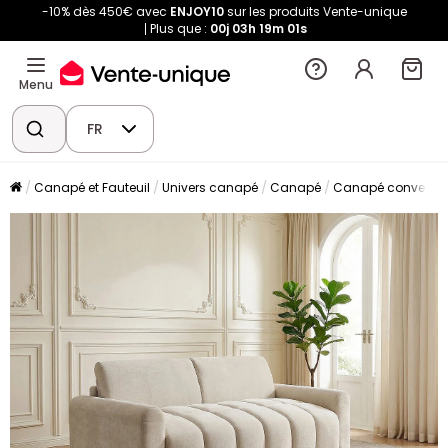
-10% dès 450€ avec
ENJOY10
sur les produits Vente-unique
Plus que :
00j
03h
19m
00s
Menu
FR
Canapé et Fauteuil
Univers canapé
Canapé
Canapé convertibl