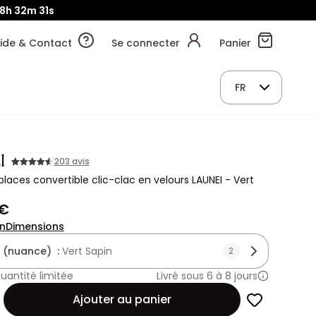
8h
32m
29s
ide & Contact
Se connecter
Panier
FR
I
203 avis
laces convertible clic-clac en velours LAUNEI - Vert
 €
on
Dimensions
 (nuance) :
Vert Sapin
2
uantité limitée
Livré sous 6 à 8 jours
Ajouter au panier