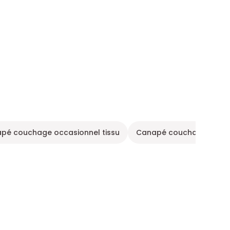
pé couchage occasionnel tissu
Canapé couchage occasi