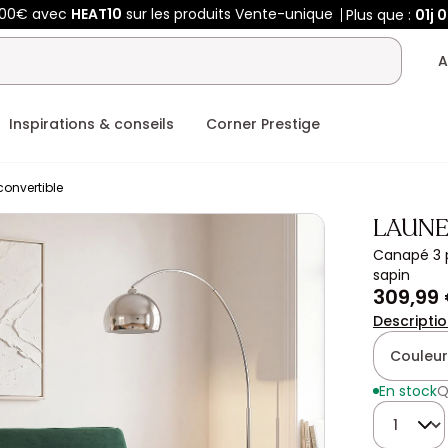
400€ avec
HEAT10
sur les produits Vente-unique
Plus que :
01j
0
A
Inspirations & conseils
Corner Prestige
onvertible
LAUNE
Canapé 3 p
sapin
309,99
Descripti
Couleur
En stock
Q
Quantité