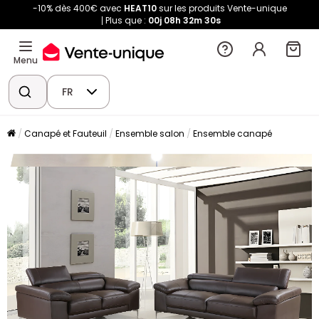
-10% dès 400€ avec
HEAT10
sur les produits Vente-unique
Plus que :
00j
08h
32m
30s
Menu
FR
Canapé et Fauteuil
Ensemble salon
Ensemble canapé