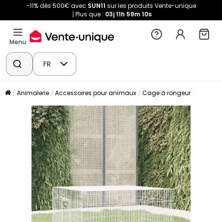
-11% dès 500€ avec
SUN11
sur les produits Vente-unique
Plus que :
03j
11h
59m
10s
Menu
FR
Animalerie
Accessoires pour animaux
Cage à rongeur