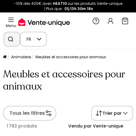
-10% dès 400€ avec
HEAT10
sur les produits Vente-unique
Plus que :
01j
13h
30m
17s
Menu
FR
Animalerie
Meubles et accessoires pour animaux
Meubles et accessoires pour
animaux
Tous les filtres
Trier par
1 783 produits
Vendu par Vente-unique