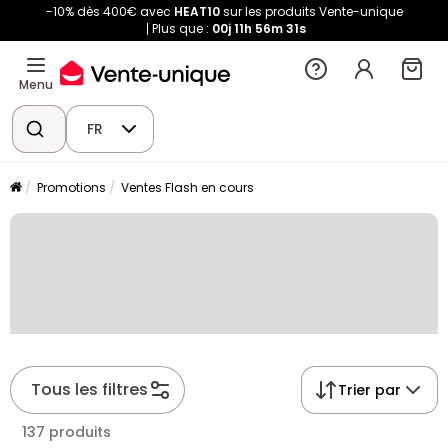
-10% dès 400€ avec
HEAT10
sur les produits Vente-unique
Plus que :
00j
11h
56m
31s
Menu
FR
Promotions
Ventes Flash en cours
Tous les filtres
Trier par
137 produits