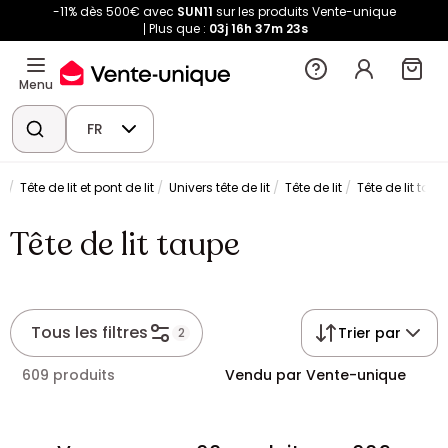
-11% dès 500€ avec
SUN11
sur les produits Vente-unique
Plus que :
03j
16h
37m
22s
Menu
FR
e
Tête de lit et pont de lit
Univers tête de lit
Tête de lit
Tête de lit taup
Tête de lit taupe
Tous les filtres
Trier par
2
609 produits
Vendu par Vente-unique