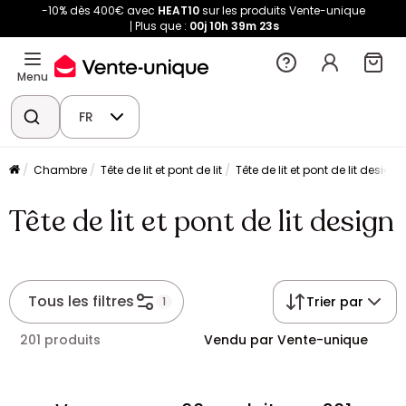
-10% dès 400€ avec
HEAT10
sur les produits Vente-unique
Plus que :
00j
10h
39m
23s
Menu
FR
Chambre
Tête de lit et pont de lit
Tête de lit et pont de lit design
Tête de lit et pont de lit design
Tous les filtres
Trier par
1
201 produits
Vendu par Vente-unique