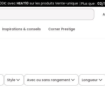
400€ avec
HEAT10
sur les produits Vente-unique
Plus que :
02j
1
A
Inspirations & conseils
Corner Prestige
Style
Avec ou sans rangement
Longueur