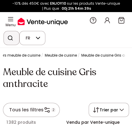
-10% dès 450€ avec
ENJOY10
sur les produits Vente-unique
Plus que :
00j
21h
54m
38s
Menu
FR
vers meuble de cuisine
Meuble de cuisine
Meuble de cuisine Gris anth
Meuble de cuisine Gris
anthracite
Tous les filtres
Trier par
2
1 382 produits
Vendu par Vente-unique