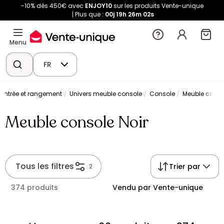
-10% dès 450€ avec
ENJOY10
sur les produits Vente-unique
Plus que :
00j
19h
26m
01s
Menu
FR
'entrée et rangement
Univers meuble console
Console
Meuble consol
Meuble console Noir
Tous les filtres
Trier par
2
374 produits
Vendu par Vente-unique