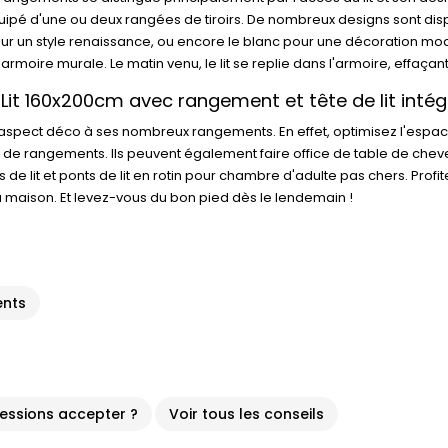
quipé d'une ou deux rangées de tiroirs. De nombreux designs sont dispo
ur un style renaissance, ou encore le blanc pour une décoration mode
ire murale. Le matin venu, le lit se replie dans l'armoire, effaçant a
 Lit 160x200cm avec rangement et tête de lit intég
n aspect déco à ses nombreux rangements. En effet, optimisez l'esp
s de rangements. Ils peuvent également faire office de table de cheve
 lit et ponts de lit en rotin pour chambre d'adulte pas chers. Profit
 la maison. Et levez-vous du bon pied dès le lendemain !
ents
cessions accepter ?
Voir tous les conseils