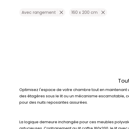
Avec rangement
160 x 200 cm
Tout
Optimisez l'espace de votre chambre tout en maintenant un
des étagères sous le lit ou un mécanisme escamotable, cett
pour des nuits reposantes assurées.
La logique demeure inchangée pour ces meubles polyvalents 
astucieuses. Contrairement au lit coffre 160x200, le lit ave