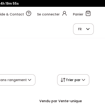
04h
19m
53s
ide & Contact
Se connecter
Panier
FR
sans rangement
Trier par
Vendu par Vente-unique