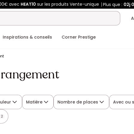
400€ avec
HEAT10
sur les produits Vente-unique
Plus que :
02j
A
Inspirations & conseils
Corner Prestige
nt
 rangement
uleur
Matière
Nombre de places
Avec ou 
2