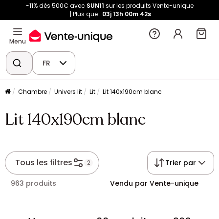
-11% dès 500€ avec
SUN11
sur les produits Vente-unique
Plus que :
03j
13h
00m
42s
Menu
FR
Chambre
Univers lit
Lit
Lit 140x190cm blanc
Lit 140x190cm blanc
Tous les filtres
Trier par
2
963 produits
Vendu par Vente-unique