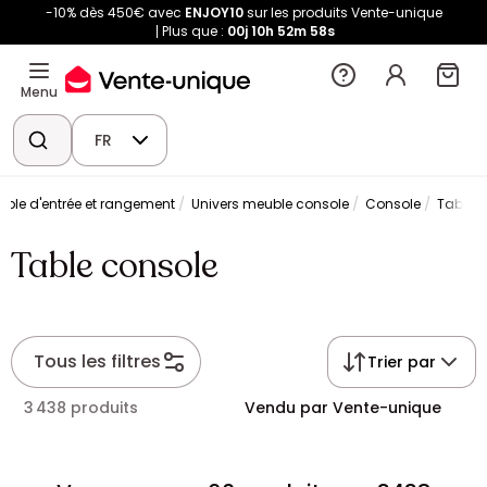
-10% dès 450€ avec
ENJOY10
sur les produits Vente-unique
Plus que :
00j
10h
52m
57s
Menu
FR
uble d'entrée et rangement
Univers meuble console
Console
Table 
Table console
Tous les filtres
Trier par
3 438 produits
Vendu par Vente-unique