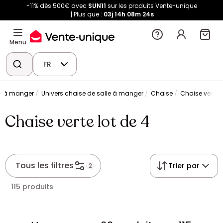
-11% dès 500€ avec
SUN11
sur les produits Vente-unique
Plus que :
03j
14h
08m
23s
Menu
FR
le à manger
Univers chaise de salle à manger
Chaise
Chaise verte l
Chaise verte lot de 4
Tous les filtres
Trier par
2
115 produits