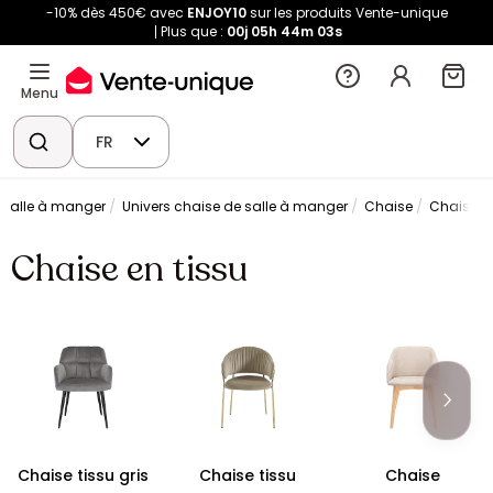
-10% dès 450€ avec
ENJOY10
sur les produits Vente-unique
Plus que :
00j
05h
44m
02s
Menu
FR
 salle à manger
Univers chaise de salle à manger
Chaise
Chaise en
Chaise en tissu
Chaise tissu gris
Chaise tissu
Chaise