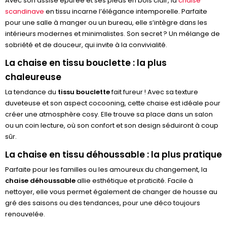
Avec son assise épurée et ses pieds en bois clair, la
chaise
scandinave
en tissu incarne l’élégance intemporelle. Parfaite
pour une salle à manger ou un bureau, elle s’intègre dans les
intérieurs modernes et minimalistes. Son secret ? Un mélange de
sobriété et de douceur, qui invite à la convivialité.
La chaise en tissu bouclette : la plus
chaleureuse
La tendance du
tissu bouclette
fait fureur ! Avec sa texture
duveteuse et son aspect cocooning, cette chaise est idéale pour
créer une atmosphère cosy. Elle trouve sa place dans un salon
ou un coin lecture, où son confort et son design séduiront à coup
sûr.
La chaise en tissu déhoussable : la plus pratique
Parfaite pour les familles ou les amoureux du changement, la
chaise déhoussable
allie esthétique et praticité. Facile à
nettoyer, elle vous permet également de changer de housse au
gré des saisons ou des tendances, pour une déco toujours
renouvelée.