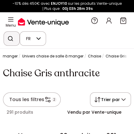
-10% dès 450€ avec
ENJOY10
sur les produits Vente-unique
Plus que :
00j
03h
28m
39s
Menu
FR
 à manger
Univers chaise de salle à manger
Chaise
Chaise Gris ant
Chaise Gris anthracite
Tous les filtres
Trier par
2
291 produits
Vendu par Vente-unique