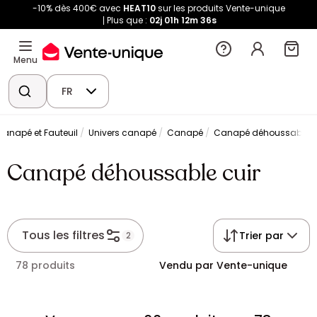
-10% dès 400€ avec
HEAT10
sur les produits Vente-unique
Plus que :
02j
01h
12m
35s
Menu
FR
Canapé et Fauteuil
Univers canapé
Canapé
Canapé déhoussable c
Canapé déhoussable cuir
Tous les filtres
Trier par
2
78 produits
Vendu par Vente-unique