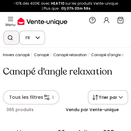
-10% dès 400€ avec
HEAT10
sur les produits Vente-unique
Plus que :
01j
07h
03m
56s
Menu
FR
Univers canapé
Canapé
Canapé relaxation
Canapé d'angle relax
Canapé d'angle relaxation
Tous les filtres
Trier par
1
365 produits
Vendu par Vente-unique