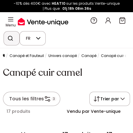
-10% dès 400€ avec
HEAT10
sur les produits Vente-unique
Plus que :
01j
18h
08m
35s
Menu
FR
Canapé et Fauteuil
Univers canapé
Canapé
Canapé cuir cam
Canapé cuir camel
Tous les filtres
Trier par
3
17 produits
Vendu par Vente-unique