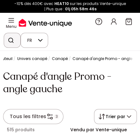
-10% dès 400€ avec
HEAT10
sur les produits Vente-unique
Plus que :
01j
05h
58m
46s
Menu
FR
auteuil
Univers canapé
Canapé
Canapé d'angle Promo - angle g
Canapé d'angle Promo -
angle gauche
Tous les filtres
Trier par
3
515 produits
Vendu par Vente-unique