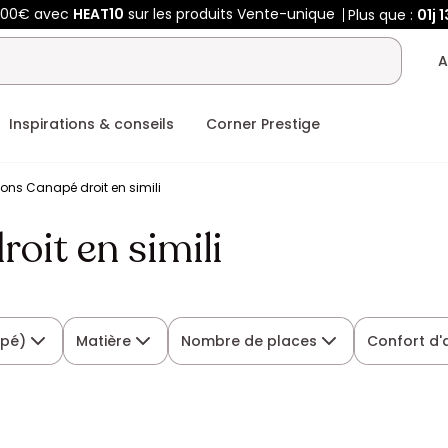
400€ avec
HEAT10
sur les produits Vente-unique
Plus que :
01j
1
A
Inspirations & conseils
Corner Prestige
ons Canapé droit en simili
oit en simili
apé)
Matière
Nombre de places
Confort d'