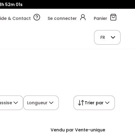
3h
52m
00s
ide & Contact
Se connecter
Panier
FR
assise
Longueur
Trier par
Vendu par Vente-unique