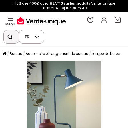
-10% dès 400€ avec
HEAT10
sur les produits Vente-unique
Plus que :
01j
18h
40m
41s
Menu
FR
Bureau
Accessoire et rangement de bureau
Lampe de bureau