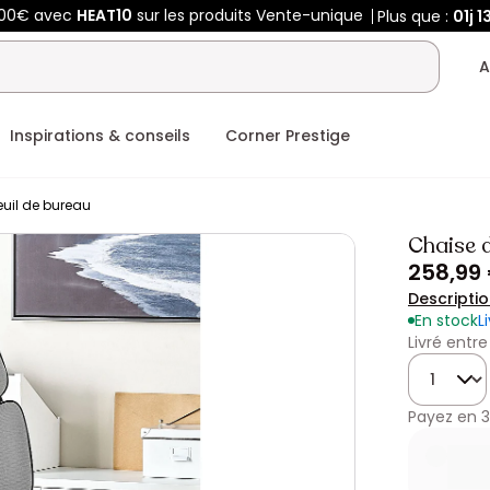
400€ avec
HEAT10
sur les produits Vente-unique
Plus que :
01j
1
A
Inspirations & conseils
Corner Prestige
euil de bureau
Chaise 
258,99
Descripti
En stock
L
Livré entre
Quantité
Payez en
3