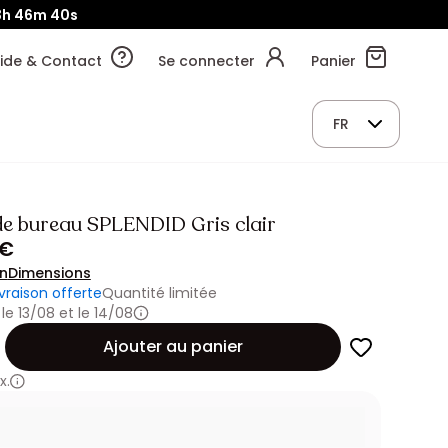
3h
46m
38s
ide & Contact
Se connecter
Panier
FR
de bureau SPLENDID Gris clair
 €
on
Dimensions
ivraison offerte
Quantité limitée
 le 13/08 et le 14/08
Ajouter au panier
x.