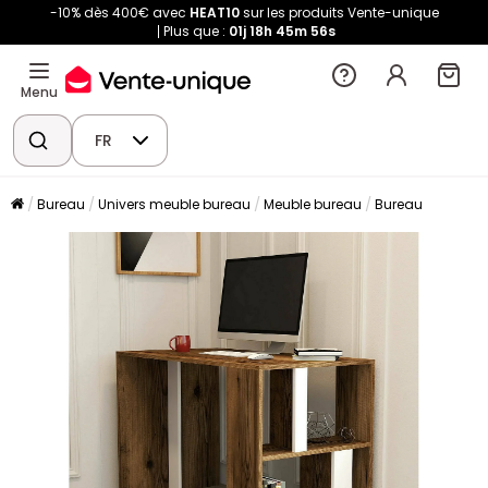
-10% dès 400€ avec
HEAT10
sur les produits Vente-unique
Plus que :
01j
18h
45m
54s
Menu
FR
Bureau
Univers meuble bureau
Meuble bureau
Bureau