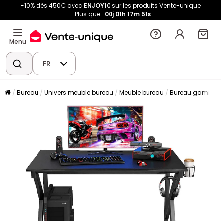
-10% dès 450€ avec
ENJOY10
sur les produits Vente-unique
Plus que :
00j
01h
17m
51s
Menu
FR
Bureau
Univers meuble bureau
Meuble bureau
Bureau gaming