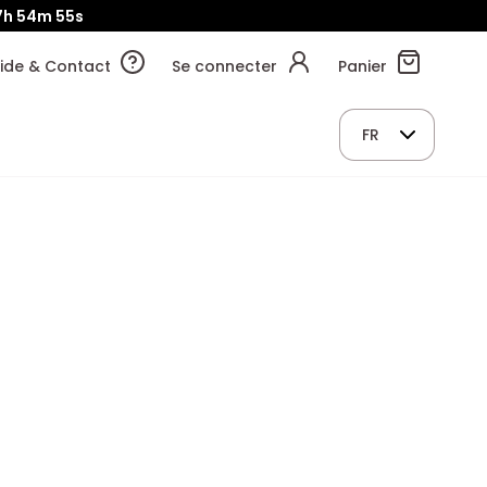
7h
54m
54s
ide & Contact
Se connecter
Panier
FR