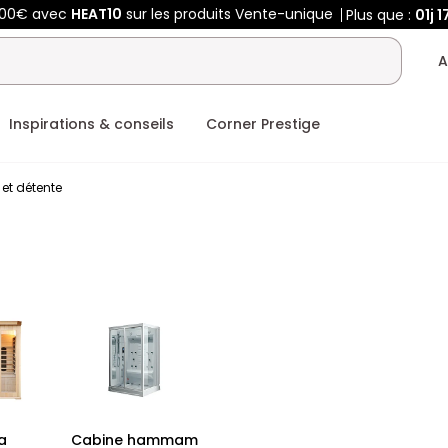
400€ avec
HEAT10
sur les produits Vente-unique
Plus que :
01j
1
A
Inspirations & conseils
Corner Prestige
 et détente
a
Cabine hammam