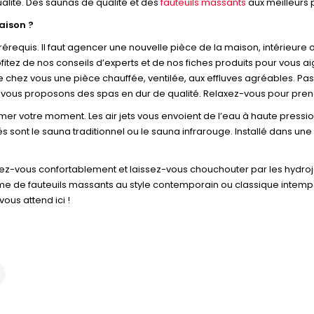
lité. Des saunas de qualité et des
fauteuils massants
aux meilleurs p
aison ?
is. Il faut agencer une nouvelle pièce de la maison, intérieure ou 
ez de nos conseils d’experts et de nos fiches produits pour vous ai
e chez vous une pièce chauffée, ventilée, aux effluves agréables. P
vous proposons des spas en dur de qualité. Relaxez-vous pour prend
r votre moment. Les air jets vous envoient de l’eau à haute pressi
s sont le sauna traditionnel ou le sauna infrarouge. Installé dans un
lez-vous confortablement et laissez-vous chouchouter par les hydroje
de fauteuils massants au style contemporain ou classique intemporel
vous attend ici !