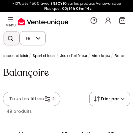
-10% dès 450€ avec
ENJOY10
sur les produits Vente-unique
Plus que :
00j
14h
09m
14s
Menu
FR
rs sport et loisir
Sport et loisir
Jeux d'extérieur
Aire de jeu
Balançoir
Balançoire
Tous les filtres
Trier par
1
49 produits